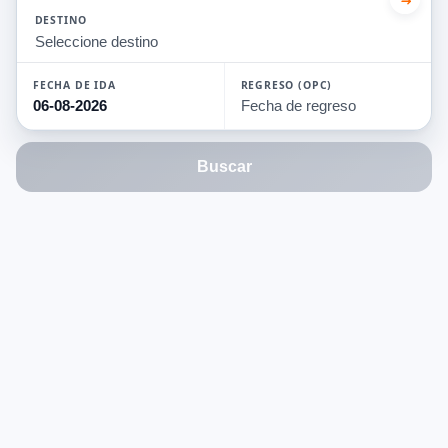
DESTINO
Seleccione destino
MONEDA
FECHA DE IDA
REGRESO (OPC)
💲
MXN
🇲🇽
US
US
Buscar
$
$