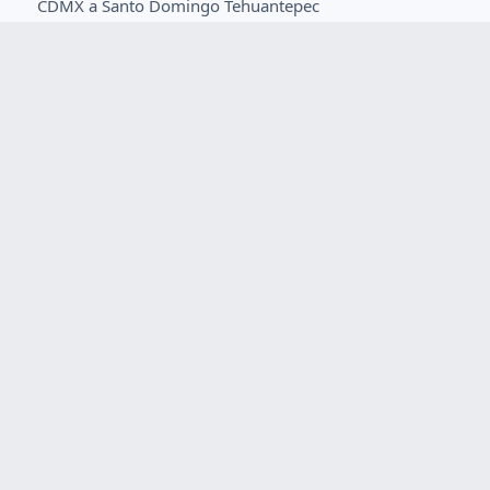
CDMX a Santo Domingo Tehuantepec
CDMX a Sayula de Alemán
Puebla a Matías Romero
Ver más rutas
Empresas de buses