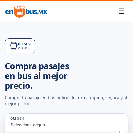
☰
Menú
Cuenta
✕
✕
BUSES
Viajar
Gestión
Mi
de
Cuenta
Compra pasajes
boletos
en bus al mejor
Viajes
Servicio
precio.
al
Cupones
cliente
Compra tu pasaje en bus online de forma rápida, segura y al
Mis
mejor precio.
IDIOMA
Viajeros
🇨🇱
Español
ORIGEN
Seleccione origen
🇺🇸
English