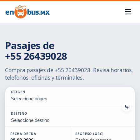
☰
Menú
Cuenta
✕
✕
Pasajes de
+55 26439028
Gestión
Mi
de
Cuenta
boletos
Compra pasajes de +55 26439028. Revisa horarios,
telefonos, oficinas y terminales.
Viajes
Servicio
al
Cupones
ORIGEN
cliente
Seleccione origen
Mis
IDIOMA
Viajeros
DESTINO
Seleccione destino
🇨🇱
Español
FECHA DE IDA
REGRESO (OPC)
🇺🇸
English