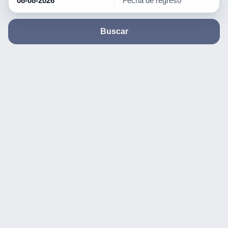
Buscar
MONEDA
💲
MXN
🇲🇽
US
US
$
$